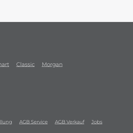
art
Classic
Morgan
llung
AGB Service
AGB Verkauf
Jobs