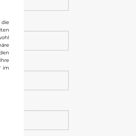
 die
iten
wohl
häre
rden
Ihre
" im