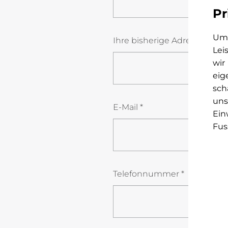
Pr
Um 
Ihre bisherige Adresse
*
Lei
wir
eig
sch
uns
E-Mail
*
Ein
Fus
KdhNCZ0txOicUHQRpkT4Mw
Telefonnummer
*