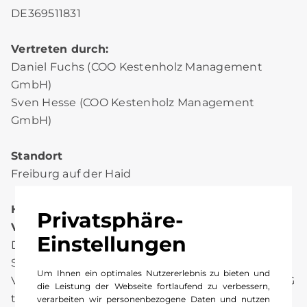
DE369511831
Vertreten durch:
Daniel Fuchs (COO Kestenholz Management
GmbH)
Sven Hesse (COO Kestenholz Management
GmbH)
Standort
Freiburg auf der Haid
Hinweis gemäß § 36
Privatsphäre-
Verbraucherstreitbeilegungsgesetz (VSBG)
Einstellungen
Die Kestenholz GmbH wird nicht an einem
Streitbeilegungsverfahren vor einer
Um Ihnen ein optimales Nutzererlebnis zu bieten und
Verbraucherschlichtungsstelle im Sinne des VSBG
die Leistung der Webseite fortlaufend zu verbessern,
teilnehmen. Hierzu besteht auch keine
verarbeiten wir personenbezogene Daten und nutzen