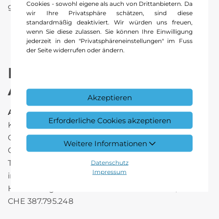
Cookies - sowohl eigene als auch von Drittanbietern. Da
gesetzliche Verpflichtung.
wir Ihre Privatsphäre schätzen, sind diese
standardmäßig deaktiviert. Wir würden uns freuen,
wenn Sie diese zulassen. Sie können Ihre Einwilligung
jederzeit in den "Privatsphäreneinstellungen" im Fuss
der Seite widerrufen oder ändern.
Impressum Kestenholz
Automotive Holding AG
Akzeptieren
Anbieter:
Erforderliche Cookies akzeptieren
Kestenholz Automotive Holding AG
Güterstrasse 90
Weitere Informationen
CH - 4133 Pratteln
Telefon: +41 61 377 55 90
Datenschutz
Impressum
info@kestenholzgruppe.com
Handelsregister Kanton Basel-Landschaft, UID:
CHE 387.795.248