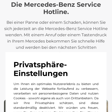
Die Mercedes-Benz Service
Hotline.
Bei einer Panne oder einem Schaden, können Sie
sich jederzeit an die Mercedes-Benz Service Hotline
wenden. Mit einem Anruf oder einem Tastendruck
in Ihrem Mercedes bekommen Sie schnelle Hilfe
und werden bei den nächsten Schritten
unterstützt.
Privatsphäre-
24h Hotline*: +49 69 95307416
Einstellungen
Um Ihnen ein optimales Nutzererlebnis zu bieten und
die Leistung der Webseite fortlaufend zu verbessern,
verarbeiten wir personenbezogene Daten und nutzen
Cookies - sowohl eigene als auch von Drittanbietern. Da
wir Ihre Privatsphäre schätzen, sind diese
standardmäßig deaktiviert. Wir würden uns freuen,