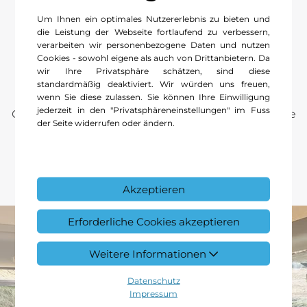
Um Ihnen ein optimales Nutzererlebnis zu bieten und
Wohnliche Atmosphäre.
die Leistung der Webseite fortlaufend zu verbessern,
verarbeiten wir personenbezogene Daten und nutzen
Cookies - sowohl eigene als auch von Drittanbietern. Da
Auch am Zielort angekommen, hört der Komfort
wir Ihre Privatsphäre schätzen, sind diese
nicht auf, denn Ambientebeleuchtung, seitliche
standardmäßig deaktiviert. Wir würden uns freuen,
Markise, Warmluft-Zusatzheizung und
wenn Sie diese zulassen. Sie können Ihre Einwilligung
jederzeit in den "Privatsphäreneinstellungen" im Fuss
Colorverglasung im Fond sorgen für eine wohnliche
der Seite widerrufen oder ändern.
Atmosphäre.
Akzeptieren
Erforderliche Cookies akzeptieren
Weitere Informationen
Datenschutz
Impressum