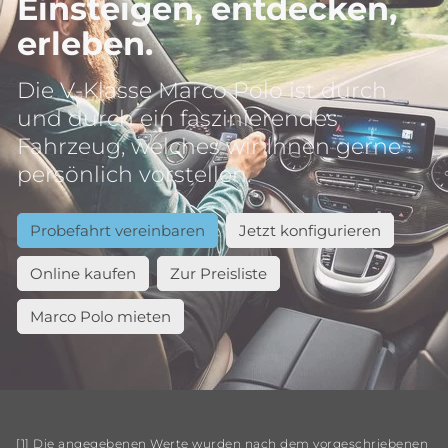
Einsteigen, entdecken,
erleben.
Die V-Klasse Marco Polo ist durch
und durch ein faszinierendes
Fahrzeug, welches wir Ihnen gerne
persönlich vorstellen.
Probefahrt vereinbaren
Jetzt konfigurieren
Online kaufen
Zur Preisliste
Marco Polo mieten
[1] Die angegebenen Werte wurden nach dem vorgeschriebenen