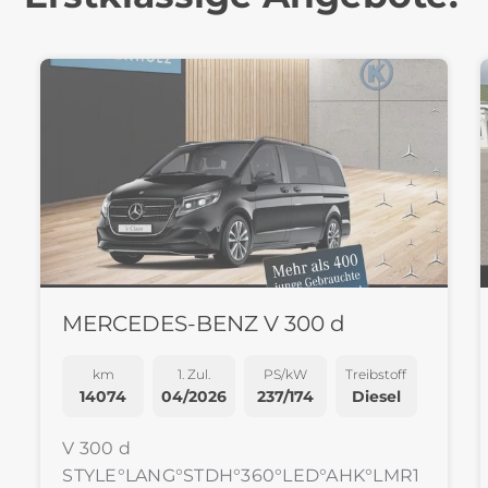
MERCEDES-BENZ V 300 d
km
1. Zul.
PS/kW
Treibstoff
14074
04/2026
237/174
Diesel
V 300 d
STYLE°LANG°STDH°360°LED°AHK°LMR1