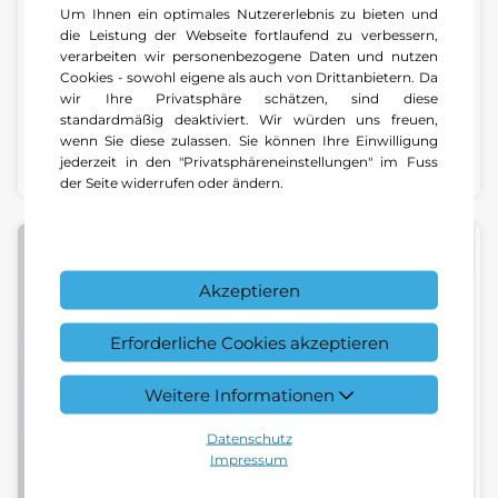
Um Ihnen ein optimales Nutzererlebnis zu bieten und
Ulas Baysal
die Leistung der Webseite fortlaufend zu verbessern,
verarbeiten wir personenbezogene Daten und nutzen
Serviceberater | Center Bad Säckingen
Cookies - sowohl eigene als auch von Drittanbietern. Da
wir Ihre Privatsphäre schätzen, sind diese
standardmäßig deaktiviert. Wir würden uns freuen,
+49 7761 5606 24
wenn Sie diese zulassen. Sie können Ihre Einwilligung
E-Mail schreiben
jederzeit in den "Privatsphäreneinstellungen" im Fuss
der Seite widerrufen oder ändern.
Akzeptieren
Erforderliche Cookies akzeptieren
Weitere Informationen
Datenschutz
Impressum