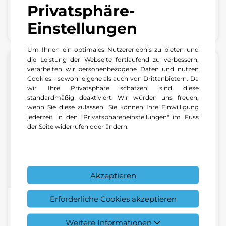
Privatsphäre-
+49 6202 9 33 30
E-Mail schreiben
Einstellungen
Um Ihnen ein optimales Nutzererlebnis zu bieten und
die Leistung der Webseite fortlaufend zu verbessern,
verarbeiten wir personenbezogene Daten und nutzen
Cookies - sowohl eigene als auch von Drittanbietern. Da
wir Ihre Privatsphäre schätzen, sind diese
standardmäßig deaktiviert. Wir würden uns freuen,
wenn Sie diese zulassen. Sie können Ihre Einwilligung
jederzeit in den "Privatsphäreneinstellungen" im Fuss
der Seite widerrufen oder ändern.
Akzeptieren
Erforderliche Cookies akzeptieren
Hanna Konicanin
Weitere Informationen