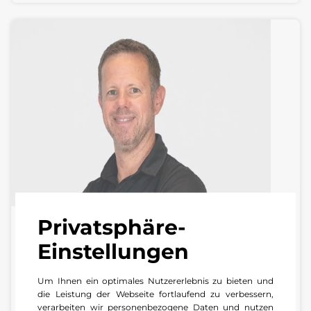
Privatsphäre-
Benjamin Damm
Einstellungen
Werkstattleiter Pkw | Center Worms
Um Ihnen ein optimales Nutzererlebnis zu bieten und
+49 6241 8 42 57
die Leistung der Webseite fortlaufend zu verbessern,
verarbeiten wir personenbezogene Daten und nutzen